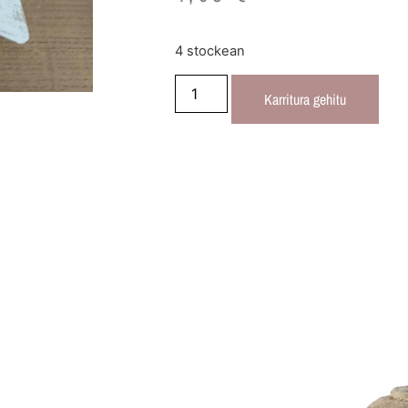
4 stockean
Karritura gehitu