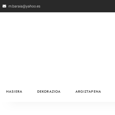
m.baraia@yahoo.es
HASIERA
DEKORAZIOA
ARGIZTAPENA