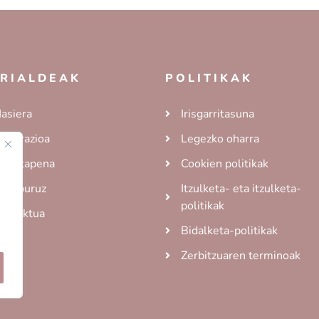
RIALDEAK
POLITIKAK
asiera
Irisgarritasuna
ekorazioa
Legezko oharra
rgiztapena
Cookien politikak
uri buruz
Itzulketa- eta itzulketa-
politikak
ontaktua
Bidalketa-politikak
Zerbitzuaren terminoak